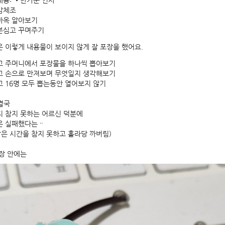
용: •반가운 인사
감체조
마옥 알아보기
분심고 꾸며주기
 이렇게 내용물이 보이지 않게 잘 포장을 했어요.
고 주머니에서 포장물을 하나씩 뽑아보기
고 손으로 만져보며 무엇일지 생각해보기
 16명 모두 뽑는동안 열어보지 않기
결국
 참지 못하는 어르신 덕분에
은 실패했다는ᆢ
짧은 시간을 참지 못하고 홀라당 까버림)
장 안에는