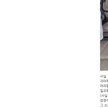
사실
괴마
머리
일조
(사실
감정이
그 소