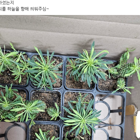
하셨는지
리를 하늘을 향해 씌워주심~