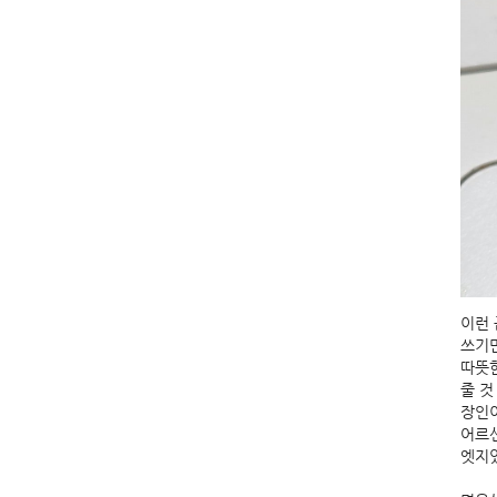
이런 
쓰기
따뜻한
줄 것
장인이
어르신
엣지있