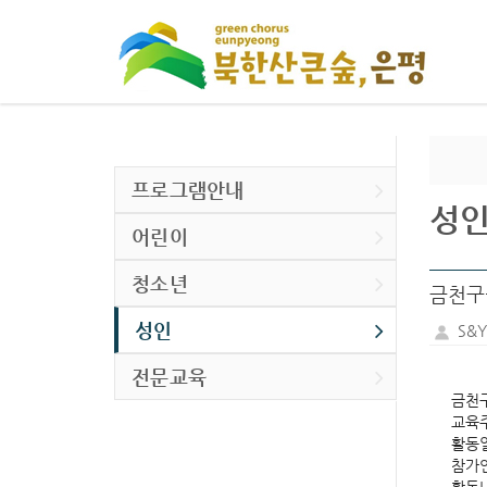
프로그램안내
성
어린이
청소년
금천구
성인
S&
전문교육
금천구
교육주
활동일
참가인