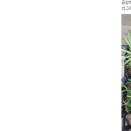
공감
썬그