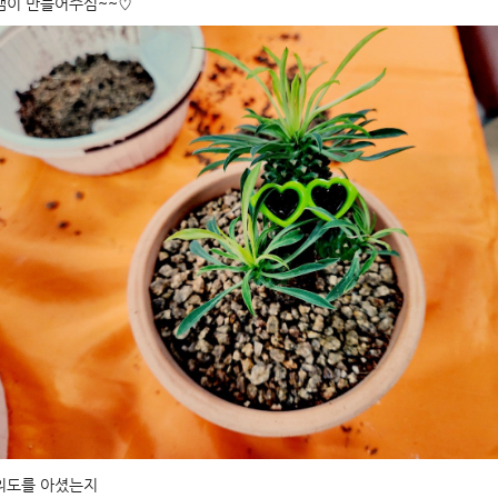
샘이 만들어주심~~♡
의도를 아셨는지