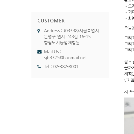
활동내
•오
•괴
•화
CUSTOMER
오늘은
Address : (03338)서울특별시
은평구 연서로43길 16-15
그리
향림도시농업체험원
그리
그리고
Mail Us :
sjb3325@hanmail.net
음ᆢ
Tel :
02-382-8001
끝까지
계획
(그 
저 포