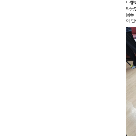
다행히
따뜻한
回春
이 단