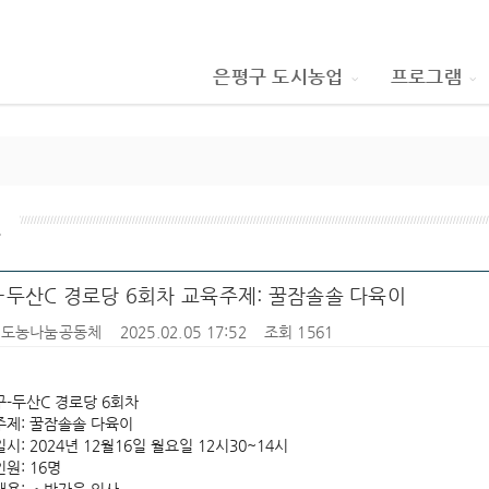
은평구 도시농업
프로그램
인
-두산C 경로당 6회차 교육주제: 꿀잠솔솔 다육이
Y도농나눔공동체
2025.02.05 17:52
조회 1561
-두산C 경로당 6회차
제: 꿀잠솔솔 다육이
시: 2024년 12월16일 월요일 12시30~14시
원: 16명