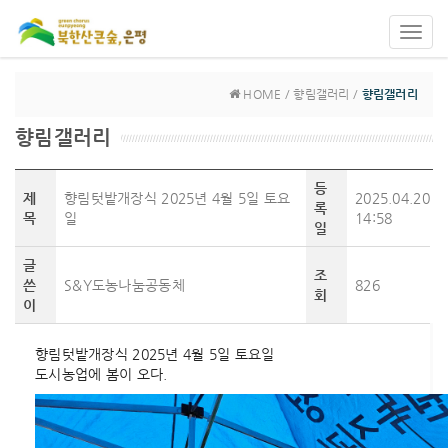
Toggl
navig
HOME / 향림갤러리 /
향림갤러리
향림갤러리
등
제
향림텃밭개장식 2025년 4월 5일 토요
2025.04.20
록
목
일
14:58
일
글
조
쓴
S&Y도농나눔공동체
826
회
이
향림텃밭개장식 2025년 4월 5일 토요일
도시농업에 봄이 오다.