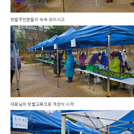
텃밭주민분들이 속속 모이시고
대표님의 텃밭교육으로 개장식 시작