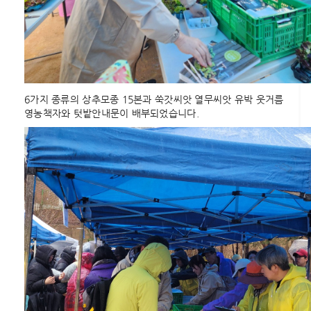
6가지 종류의 상추모종 15본과 쑥갓씨앗 열무씨앗 유박 웃거름
영농책자와 텃밭안내문이 배부되었습니다.