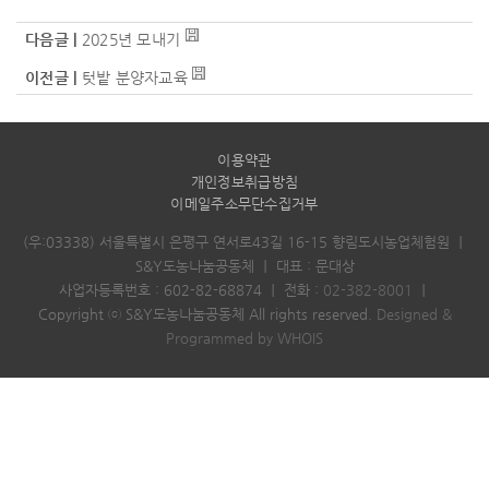
다음글 |
2025년 모내기
이전글 |
텃밭 분양자교육
이용약관
개인정보취급방침
이메일주소무단수집거부
(우:03338) 서울특별시 은평구 연서로43길 16-15 향림도시농업체험원
｜
S&Y도농나눔공동체
｜
대표 : 문대상
사업자등록번호 : 602-82-68874
｜
전화 :
02-382-8001
｜
Copyright ⓒ S&Y도농나눔공동체 All rights reserved.
Designed &
Programmed by WHOIS