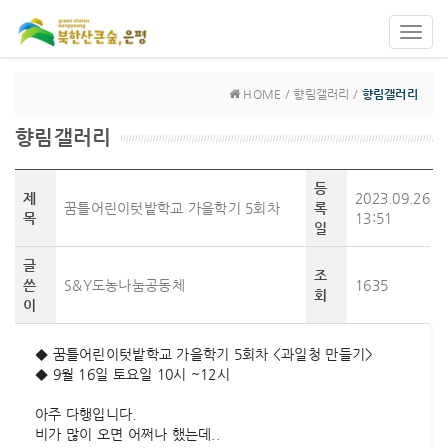
Toggl
navig
HOME / 향림갤러리 /
향림갤러리
향림갤러리
등
제
2023.09.26
꿈틀어린이텃밭학교 가을학기 5회차
록
목
13:51
일
글
조
쓴
S&Y도농나눔공동체
1635
회
이
◆ 꿈틀어린이텃밭학교 가을학기 5회차 <과일청 만들기>
◆ 9월 16일 토요일 10시 ~12시
아주 다행입니다.
비가 많이 오면 어쩌나 했는데..