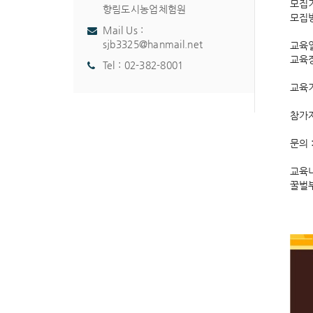
모집기간
향림도시농업체험원
모집방
Mail Us :
sjb3325@hanmail.net
교육일
교육
Tel :
02-382-8001
교육기
참가자
문의 :
교육내
꿀벌