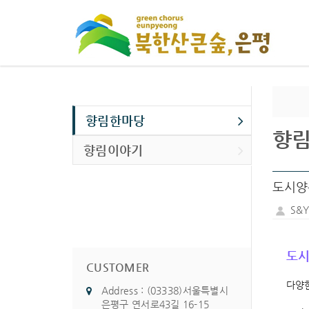
향림한마당
향
향림이야기
도시양
S&
도시
CUSTOMER
다양한
Address : (03338)서울특별시
은평구 연서로43길 16-15