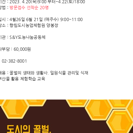
 : 2023. 4.20(목)9:00 부터~4.22(토)18:00
법 : 
방문접수 선착순 20명
시 : 4월26일 6월 21일 (매주수) 9:00~11:00
장소 : 향림도시농업체험원 양봉장
관 : S&Y도농나눔공동체
부담 : 60,000원
 02-382-8001
용 : 꿀벌의 생태와 생활사. 밀원식물 관리및 식재
부산물 활용 체험학습 교육