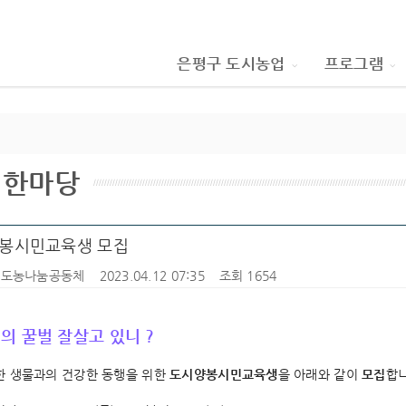
은평구 도시농업
프로그램
림한마당
봉시민교육생 모집
Y도농나눔공동체
2023.04.12 07:35
조회 1654
의 꿀벌 잘살고 있니 ?
 생물과의 건강한 동행을 위한 
도시양봉시민교육생
을 아래와 같이 
모집
합니