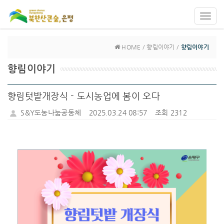
Toggl
navig
HOME / 향림이야기 /
향림이야기
향림이야기
향림텃밭개장식 - 도시농업에 봄이 오다
S&Y도농나눔공동체
2025.03.24 08:57
조회 2312