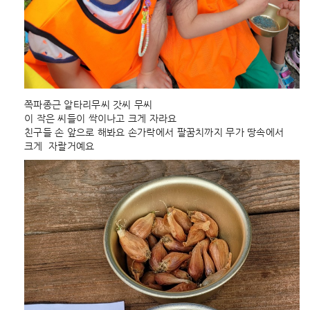
쪽파종근 알타리무씨 갓씨 무씨
이 작은 씨들이 싹이나고 크게 자라요
친구들 손 앞으로 해봐요 손가락에서 팔꿈치까지 무가 땅속에서 
크게  자랄거예요