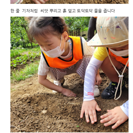
한 줄  기차처럼  씨앗 뿌리고 흙 덮고 토닥토닥 물을 줍니다