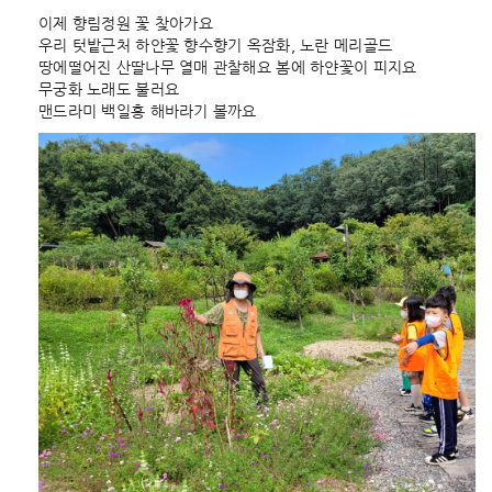
이제 향림정원 꽃 찾아가요
우리 텃밭근처 하얀꽃 향수향기 옥잠화, 노란 메리골드
땅에떨어진 산딸나무 열매 관찰해요 봄에 하얀꽃이 피지요
무궁화 노래도 불러요
맨드라미 백일홍 해바라기 볼까요