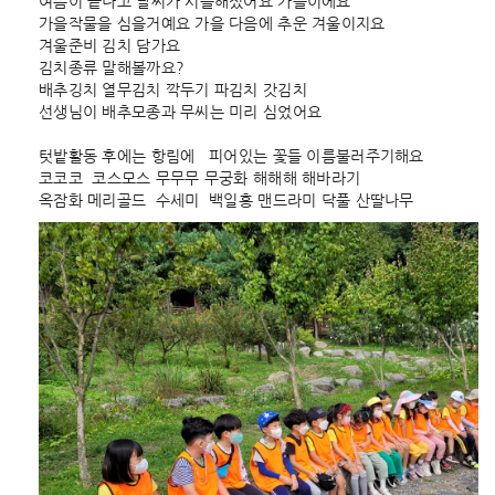
여름이 끝나고 날씨가 서늘해졌어요 가을이에요
가을작물을 심을거예요 가을 다음에 추운 겨울이지요
겨울준비 김치 담가요
김치종류 말해볼까요?
배추깅치 열무김치 깍두기 파김치 갓김치
선생님이 배추모종과 무씨는 미리 심었어요 
텃밭활동 후에는 항림에   피어있는 꽃들 이름불러주기해요
코코코  코스모스 무무무 무궁화 해해해 해바라기
옥잠화 메리골드  수세미  백일홍 맨드라미 닥풀 산딸나무