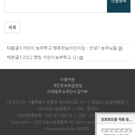
댓글등록
목록
다음글 |
어린이 농부학교 행복한숲어린이집 - 안녕? 농부님들
이전글 |
2022 향림 어린이농부학교
(2)
이용약관
개인정보취급방침
이메일주소무단수집거부
(우:03338) 서울특별시 은평구 연서로43길 16-15 향림도시농업체험원
｜
S&Y도농나눔공동체
｜
대표 : 문대상
사업자등록번호 : 602-82-68874
｜
전화 :
02-382-8001
｜
Copyright ⓒ S&Y도농나눔공동체 All rights reserved.
Designed &
Programmed by WHOIS