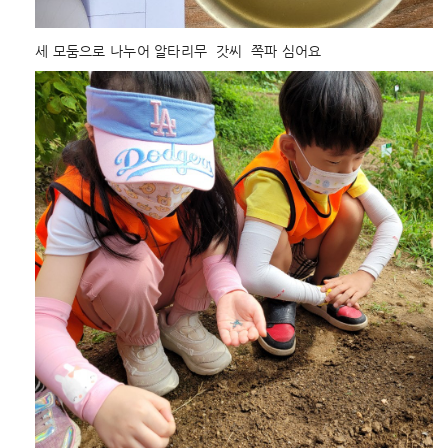
세 모둠으로 나누어 알타리무  갓씨  쪽파 심어요