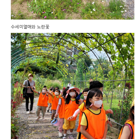
수세미열매와 노란꽃