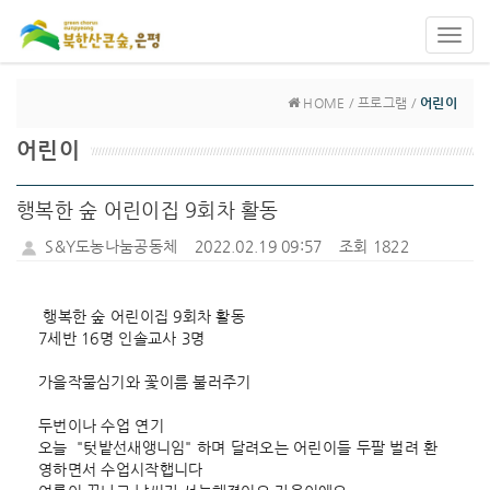
Toggl
navig
HOME / 프로그램 /
어린이
어린이
행복한 숲 어린이집 9회차 활동
S&Y도농나눔공동체
2022.02.19 09:57
조회 1822
 행복한 숲 어린이집 9회차 활동
7세반 16명 인솔교사 3명
가을작물심기와 꽃이름 불러주기
두번이나 수업 연기
오늘  "텃밭선새앵니임" 하며 달려오는 어린이들 두팔 벌려 환
영하면서 수업시작햅니다