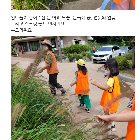
엄마들이 심어주신 논 벼의 모습, 논둑에 콩, 연못의 연꽃
그리고 수크렁 꽃도 만져봐요
부드러워요