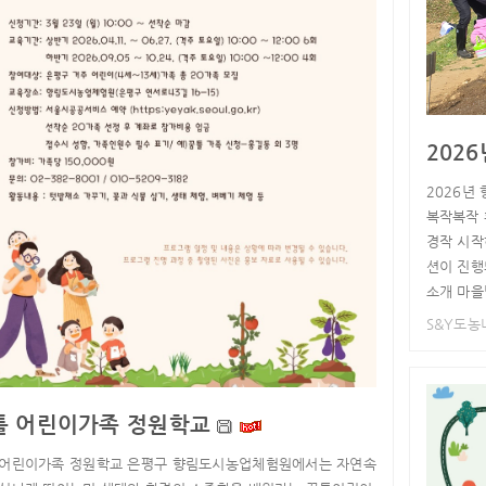
202
2026년
복작복작 
경작 시작
션이 진행
소개 마을
S&Y도
틀 어린이가족 정원학교
 어린이가족 정원학교 은평구 향림도시농업체험원에서는 자연속