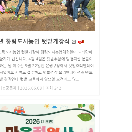
6년 향림도시농업 텃밭개장식
 향림도시농업 텃밭개장식 향림도시농업체험원이 오래만에
활기가 넙칩니다. 4월 4일은 텃밭추첨에 당첨되신 분들이
하는 날 이주전 3월 22일엔 은평구청에서 텃밭오리엔테이
되었어요 서류도 접수하고 텃밭경작 오리엔테이션과 멘토
별 경작안내 텃밭 교육까지 일요일 오전에도 많...
농나눔공동체
| 2026.06.09 | 조회 242