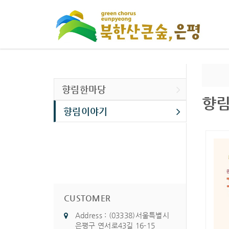
향림한마당
향
향림이야기
CUSTOMER
Address : (03338)서울특별시
은평구 연서로43길 16-15