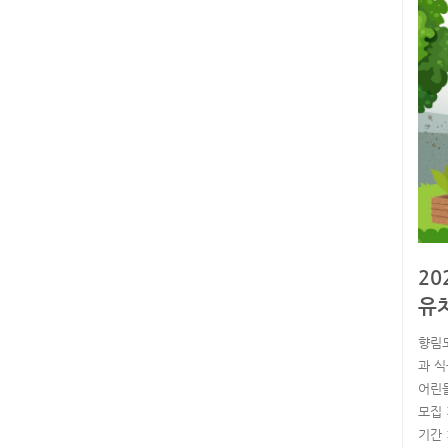
2
유
향림
과 
어린
모집 
기간 