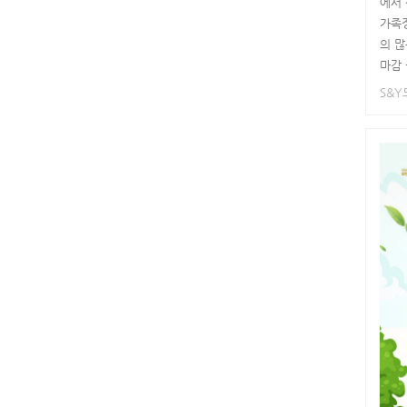
에서
가족
의 많
마감 -
S&