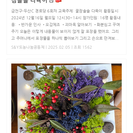
잠솔솔 다육이
금천구-두산C 경로당 6회차 교육주제: 꿀잠솔솔 다육이 활동일시:
2024년 12월16일 월요일 12시30~14시 참가인원: 16명 활동내
용: •반가운 인사 •오감체조 •괴마옥 알아보기 •화분심고 꾸며
주기 오늘은 이렇게 내용물이 보이지 않게 잘 포장을 했어요. 그리
고 주머니에서 포장물을 하나씩 뽑아보기 그리고 손으로 만져보...
S&Y도농나눔공동체
| 2025.02.05 | 조회 1562