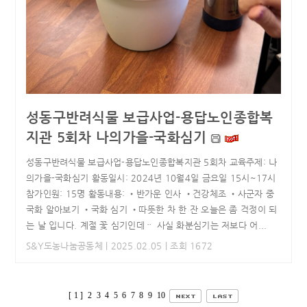
성동구반려식물 보급사업-용답노인종합복
지관 5회차 나의가을-국화심기
성동구반려식물 보급사업-용답노인종합복지관 5회차 교육주제: 나
의가을-국화심기 활동일시: 2024년 10월4일 금요일 15시~17시
참가인원: 15명 활동내용: •반가운 인사 •건강체조 •사군자 중
국화 알아보기 •국화 심기 •따뜻한 차 한 잔 오늘은 좀 걱정이 되
는 날 입니다. 계절 꽃 심기인데ᆢ 사실 화분심기는 저보다 어...
S&Y도농나눔공동체
| 2025.02.05 | 조회 1672
[ 1 ]
2
3
4
5
6
7
8
9
10