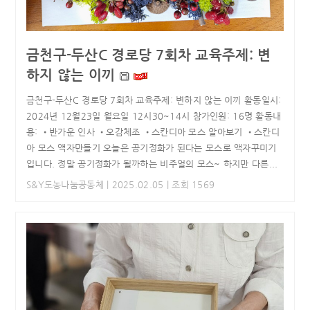
금천구-두산C 경로당 7회차 교육주제: 변
하지 않는 이끼
금천구-두산C 경로당 7회차 교육주제: 변하지 않는 이끼 활동일시:
2024년 12월23일 월요일 12시30~14시 참가인원: 16명 활동내
용: •반가운 인사 •오감체조 •스칸디아 모스 알아보기 •스칸디
아 모스 액자만들기 오늘은 공기정화가 된다는 모스로 액자꾸미기
입니다. 정말 공기정화가 될까하는 비주얼의 모스~ 하지만 다른...
S&Y도농나눔공동체
| 2025.02.05 | 조회 1569