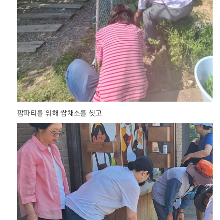
팜파티를 위해 쌈채소를 씻고