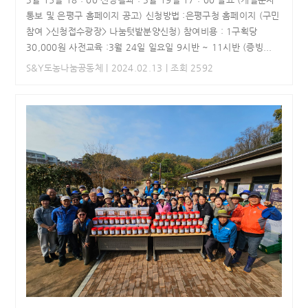
통보 및 은평구 홈페이지 공고) 신청방법 :은평구청 홈페이지 (구민
참여 >신청접수광장> 나눔텃밭분양신청) 참여비용 : 1구획당
30,000원 사전교육 :3월 24일 일요일 9시반 ~ 11시반 (증빙...
S&Y도농나눔공동체
| 2024.02.13 | 조회 2592