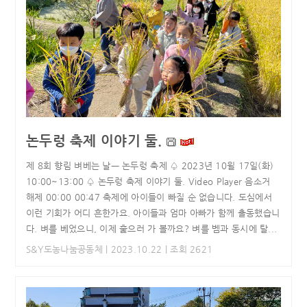
논두렁 축제 이야기 둘.
제 8회 향림 벼베는 날ㅡ 논두렁 축제 ♤ 2023년 10윌 17일(화)
10:00~13:00 ♤ 논두렁 축제 이야기 둘. Video Player 음소거
해제 00:00 00:47 축제에 아이들이 빠질 순 없습니다. 도심에서
이런 기회가 어디 흔한가요. 아이들과 엄마 아빠가 함께 출동했습니
다. 벼를 베었으니, 이제 훑으러 가 볼까요? 벼를 벰과 동시에 탈...
S&Y도농나눔공동체
| 2023.10.22 | 조회 2621