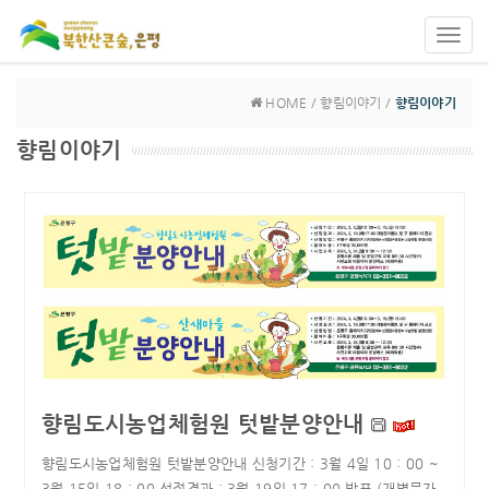
Toggl
navig
HOME / 향림이야기 /
향림이야기
향림이야기
향림도시농업체험원 텃밭분양안내
향림도시농업체험원 텃밭분양안내 신청기간 : 3월 4일 10 : 00 ~
3월 15일 18 : 00 선정결과 : 3월 19일 17 : 00 발표 (개별문자